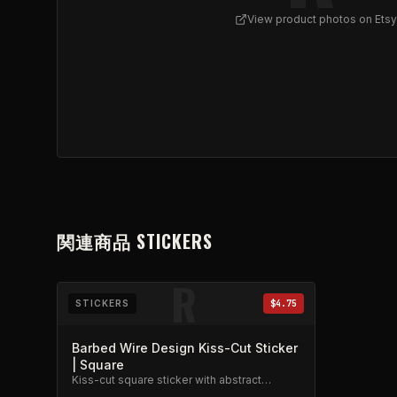
View product photos on Etsy
View
REFLUX 5 SKULL STICKER
on Etsy (opens i
関連商品
STICKERS
R
STICKERS
$4.75
Barbed Wire Design Kiss-Cut Sticker
| Square
Kiss-cut square sticker with abstract
barbed wire band photo design.