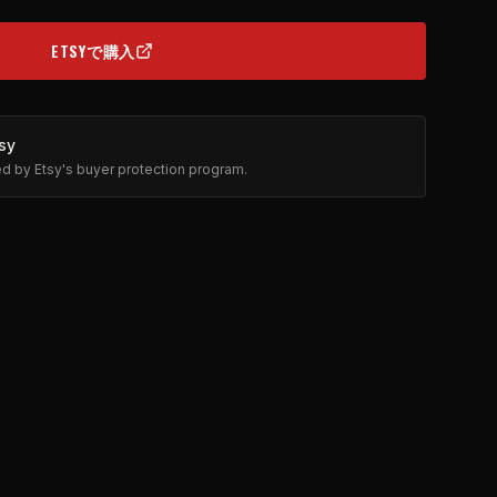
ETSYで購入
(OPENS IN NEW TAB)
sy
ted by Etsy's buyer protection program.