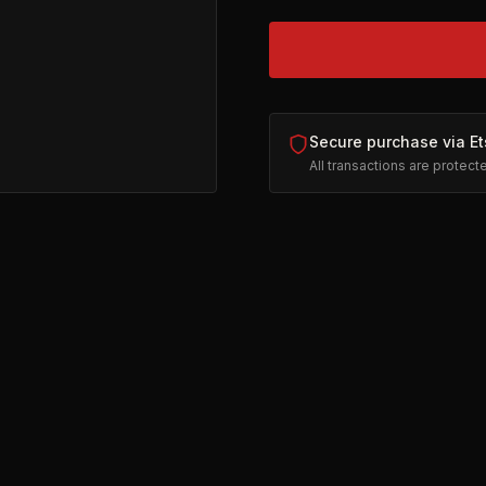
Secure purchase via Et
All transactions are protec
n new tab)