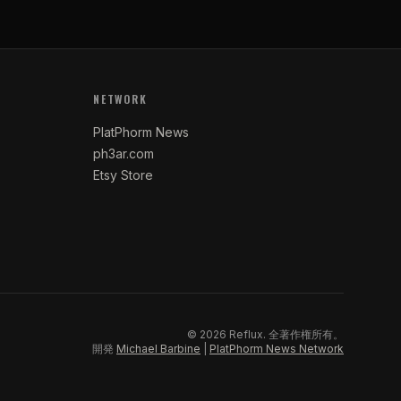
NETWORK
PlatPhorm News
ph3ar.com
Etsy Store
©
2026
Reflux.
全著作権所有。
開発
Michael Barbine
|
PlatPhorm News Network