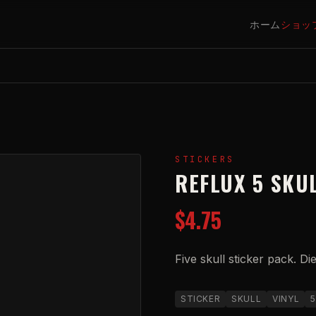
ホーム
ショッ
STICKERS
REFLUX 5 SKU
$4.75
Five skull sticker pack. Di
STICKER
SKULL
VINYL
5