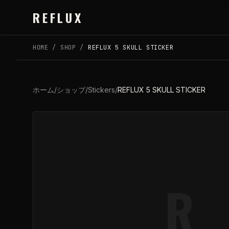
Skip to main content
REFLUX
HOME
/
SHOP
/
REFLUX 5 SKULL STICKER
ホーム
/
ショップ
/
Stickers
/
REFLUX 5 SKULL STICKER
R